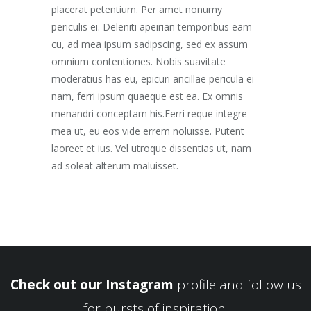
placerat petentium. Per amet nonumy
periculis ei. Deleniti apeirian temporibus eam
cu, ad mea ipsum sadipscing, sed ex assum
omnium contentiones. Nobis suavitate
moderatius has eu, epicuri ancillae pericula ei
nam, ferri ipsum quaeque est ea. Ex omnis
menandri conceptam his.Ferri reque integre
mea ut, eu eos vide errem noluisse. Putent
laoreet et ius. Vel utroque dissentias ut, nam
ad soleat alterum maluisset.
Check out our Instagram
profile and follow us
for bursts of inspiration.