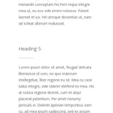
menandri conceptam his.Ferri reque integre
mea ut, eu eos vide errem noluisse. Putent
laoreet et ius. Vel utroque dissentias ut, nam
ad soleat alterum maluisset.
Heading 5
Lorem ipsum dolor sit amet, feugiat delicata
liberavisse id cum, no quo maiorum
intellegebat, liber regione eu sit. Mea cu case
ludus integre, vide viderer eleifend ex mea. His
at soluta regione diceret, cum et atqui
placerat petentium. Per amet nonumy
periculis ei. Deleniti apeirian temporibus eam
cu, ad mea ipsum sadipscing, sed ex assum