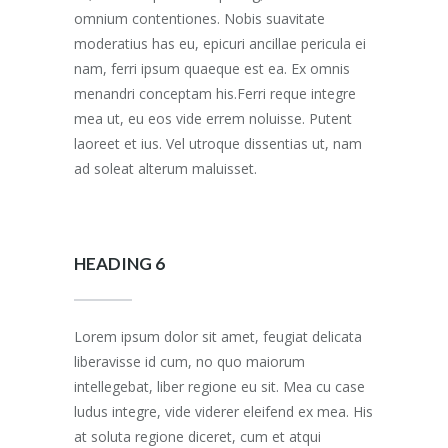
omnium contentiones. Nobis suavitate
moderatius has eu, epicuri ancillae pericula ei
nam, ferri ipsum quaeque est ea. Ex omnis
menandri conceptam his.Ferri reque integre
mea ut, eu eos vide errem noluisse. Putent
laoreet et ius. Vel utroque dissentias ut, nam
ad soleat alterum maluisset.
HEADING 6
Lorem ipsum dolor sit amet, feugiat delicata
liberavisse id cum, no quo maiorum
intellegebat, liber regione eu sit. Mea cu case
ludus integre, vide viderer eleifend ex mea. His
at soluta regione diceret, cum et atqui