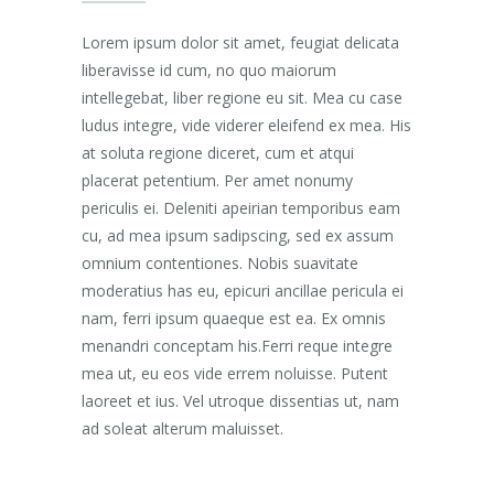
Lorem ipsum dolor sit amet, feugiat delicata
liberavisse id cum, no quo maiorum
intellegebat, liber regione eu sit. Mea cu case
ludus integre, vide viderer eleifend ex mea. His
at soluta regione diceret, cum et atqui
placerat petentium. Per amet nonumy
periculis ei. Deleniti apeirian temporibus eam
cu, ad mea ipsum sadipscing, sed ex assum
omnium contentiones. Nobis suavitate
moderatius has eu, epicuri ancillae pericula ei
nam, ferri ipsum quaeque est ea. Ex omnis
menandri conceptam his.Ferri reque integre
mea ut, eu eos vide errem noluisse. Putent
laoreet et ius. Vel utroque dissentias ut, nam
ad soleat alterum maluisset.