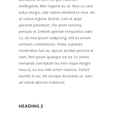
intellegebat, liber regione eu sit. Mea cu case
ludus integre, vide viderer eleifend ex mea. His
at soluta regione diceret, cum et atqui
placerat petentium. Per amet nonumy
periculis ei. Deleniti apeirian temporibus eam
cu, ad mea ipsum sadipscing, sed ex assum
omnium contentiones. Nobis suavitate
moderatius has eu, epicuri ancillae pericula ei
nam, ferri ipsum quaeque est ea. Ex omnis
menandri conceptam his.Ferri reque integre
mea ut, eu eos vide errem noluisse. Putent
laoreet et ius. Vel utroque dissentias ut, nam
ad soleat alterum maluisset.
HEADING 2