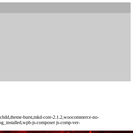
t-child,theme-burst,mkd-core-2.1.2,woocommerce-no-
log_installed,wpb-js-composer js-comp-ver-