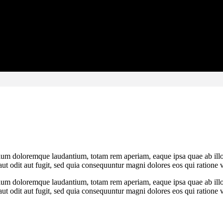
and divide them in an unlimited number of ways, to make sure each element has 
tium doloremque laudantium, totam rem aperiam, eaque ipsa quae ab illo in
t odit aut fugit, sed quia consequuntur magni dolores eos qui ratione 
tium doloremque laudantium, totam rem aperiam, eaque ipsa quae ab illo in
t odit aut fugit, sed quia consequuntur magni dolores eos qui ratione 