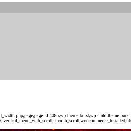
full_width-php,page,page-id-4085,wp-theme-burst,wp-child-theme-burs
-3.5, vertical_menu_with_scroll,smooth_scroll,woocommerce_installed,b