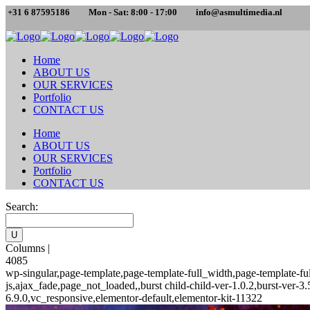
+31 6 87595186
Mon - Sat: 8:00 - 17:00
info@asmultimedia.nl
Home
ABOUT US
OUR SERVICES
Portfolio
CONTACT US
Home
ABOUT US
OUR SERVICES
Portfolio
CONTACT US
Search:
Columns |
4085
wp-singular,page-template,page-template-full_width,page-template-
js,ajax_fade,page_not_loaded,,burst child-child-ver-1.0.2,burst-ver
6.9.0,vc_responsive,elementor-default,elementor-kit-11322