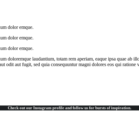
ntium dolor emque.
ntium dolor emque.
ntium dolor emque.
tium doloremque laudantium, totam rem aperiam, eaque ipsa quae ab illo in
t odit aut fugit, sed quia consequuntur magni dolores eos qui ratione 
Check out our Instagram
profile and follow us for bursts of inspiration.